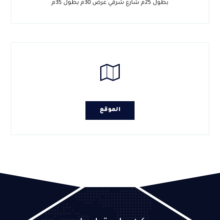
بطول 25م شارع شرقي عرض 30م بطول 35م
الموقع