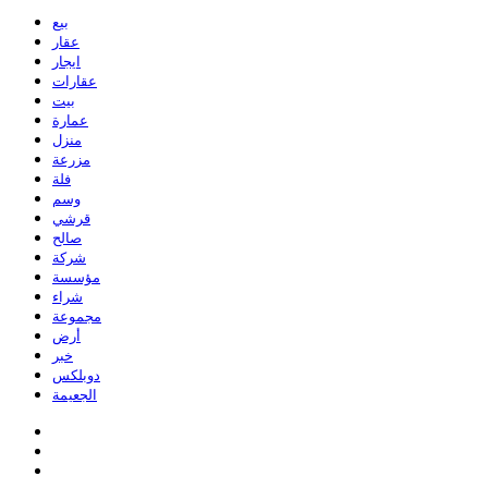
بيع
عقار
ايجار
عقارات
بيت
عمارة
منزل
مزرعة
فلة
وسم
قرشي
صالح
شركة
مؤسسة
شراء
مجموعة
أرض
خبر
دوبلكس
الجعيمة