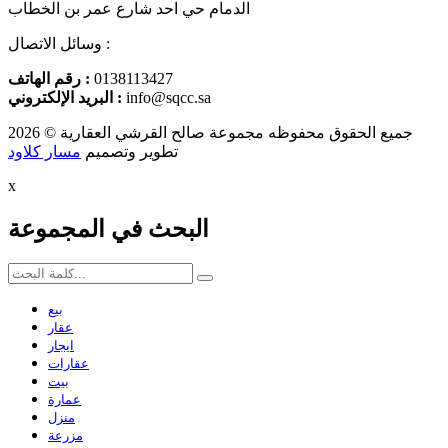
الدمام حي احد شارع عمر بن الخطاب
وسائل الاتصال :
0138113427
رقم الهاتف :
info@sqcc.sa
البريد الإلكتروني :
جميع الحقوق محفوظه
مجموعة صالح القرشي العقارية
© 2026
تطوير وتصميم
مسار كلاود
x
البحث في المجموعة
بيع
عقار
ايجار
عقارات
بيت
عمارة
منزل
مزرعة